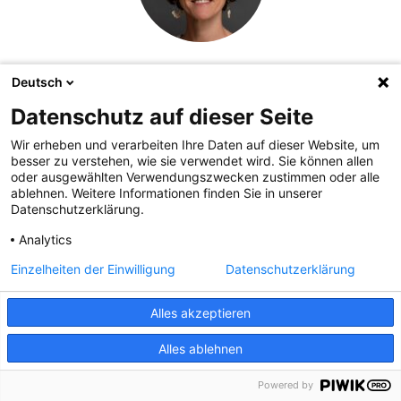
Deutsch
„Der Erfolg der Marke hängt auch
von gutem Markenmanagement ab:
Datenschutz auf dieser Seite
Durch meine tägliche Arbeit im
Wir erheben und verarbeiten Ihre Daten auf dieser Website, um
Brand Licensing und im
besser zu verstehen, wie sie verwendet wird. Sie können allen
oder ausgewählten Verwendungszwecken zustimmen oder alle
Markenportal sorge ich dafür, dass
ablehnen. Weitere Informationen finden Sie in unserer
die Nutzer der Marke gut unterstützt
Datenschutzerklärung.
werden – immer nahbar und
Analytics
s
möglichst praktisch.“
e
Einzelheiten der Einwilligung
Datenschutzerklärung
Evelyn Pfeifer, Brand Management
u
IDM Südtirol
Alles akzeptieren
Alles ablehnen
Powered by