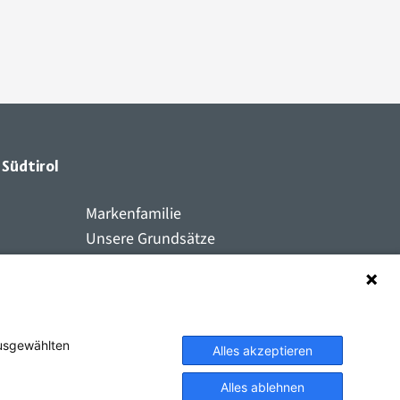
 Südtirol
Markenfamilie
Unsere Grundsätze
n
Registrierte Nutzer:innen
Inspirierende Marken
ausgewählten
Alles akzeptieren
Alles ablehnen