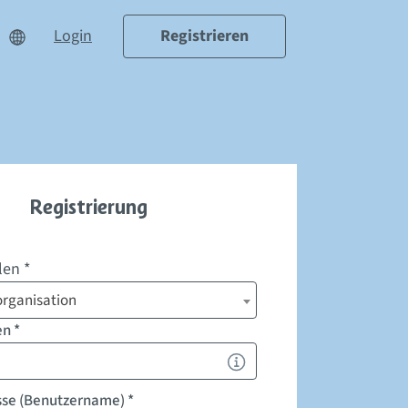
Login
Registrieren
Registrierung
len *
rganisation
en
*
sse (Benutzername)
*