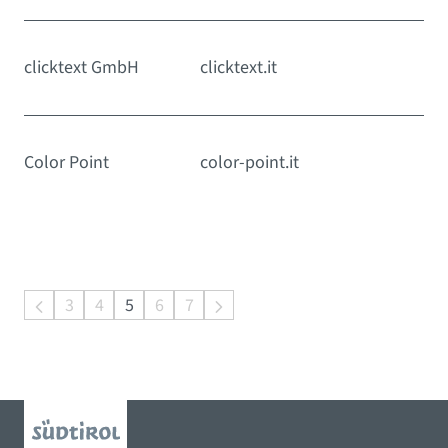
clicktext GmbH
clicktext.it
Color Point
color-point.it
3
4
5
6
7