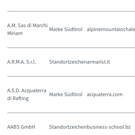
A.M. Sas di Marchi
Marke Südtirol
alpinemountainchalet
Miriam
A.R.M.A. S.r.l.
Standortzeichen
armarist.it
A.S.D. Acquaterra
Marke Südtirol
acquaterra.com
di Rafting
AABS GmbH
Standortzeichen
business-school.bz